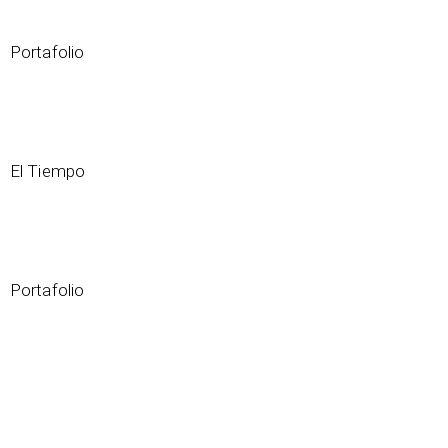
Portafolio
Celebración del 10 Aniversario de Compañías Muzo
El Tiempo
La esmeralda se afianza como símbolo colombiano
Portafolio
10 años haciendo de las esmeraldas un orgullo para el
país