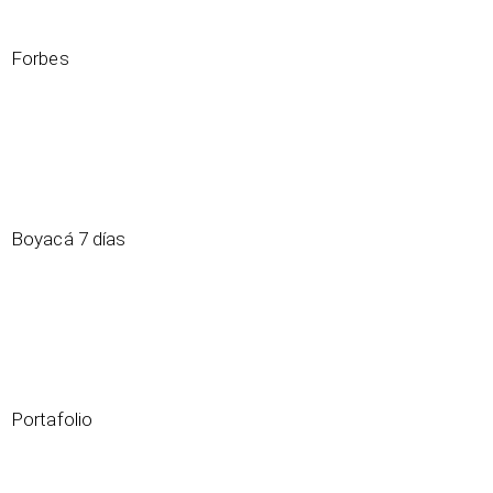
Forbes
La deseada mujer de verde corazón que se encuentra
en Occidente
Boyacá 7 días
Las mujeres son protagonistas en Las Compañías
Muzo
Portafolio
Hacia una Sostenibilidad verde esmeralda