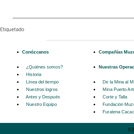
Etiquetado
Comunicados Oficiales
Conózcanos
Compañías Muz
¿Quiénes somos?
Nuestras Opera
Historia
Línea del tiempo
De la Mina al 
Nuestros logros
Mina Puerto Art
Antes y Después
Corte y Talla
Nuestro Equipo
Fundación Muz
Furatena Caca
©2